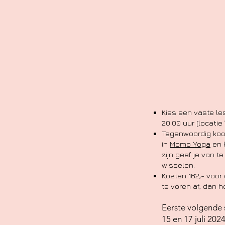
Kies een vaste le
20.00 uur (locatie
Tegenwoordig koop
in
Momo Yoga
en k
zijn geef je van 
wisselen.
Kosten 162,- voor 
te voren af, dan 
Eerste volgende
15 en 17 juli 20