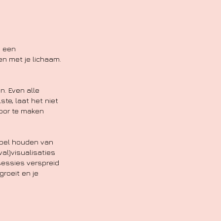
n een
en met je lichaam.
n. Even alle
ste, laat het niet
voor te maken
epel houden van
al)visualisaties
sessies verspreid
groeit en je