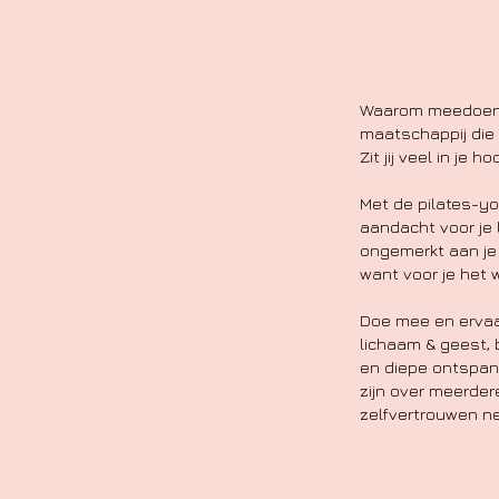
Waarom meedoen a
maatschappij die a
Zit jij veel in je h
Met de pilates-yo
aandacht voor je l
ongemerkt aan je v
want voor je het 
Doe mee en ervaa
lichaam & geest, 
en diepe ontspan
zijn over meerdere
zelfvertrouwen n