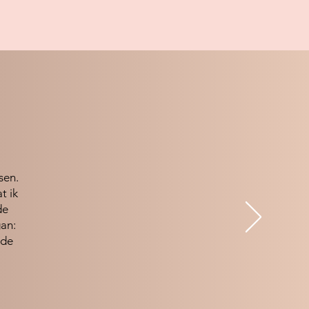
sen.
t ik
de
an:
 de