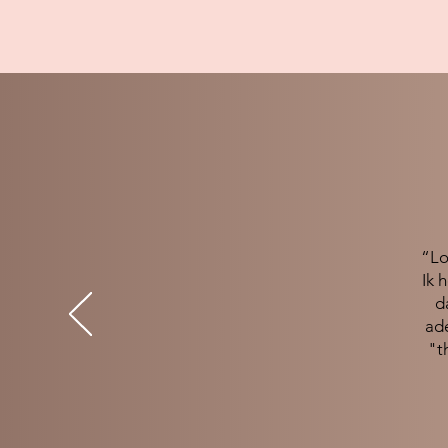
“Lo
Ik 
d
ad
"t