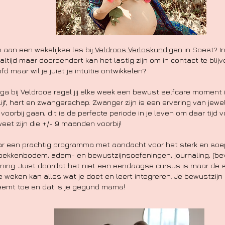
an een wekelijkse les bij
Veldroos Verloskundigen
in Soest? I
ltijd maar doordendert kan het lastig zijn om in contact te blijv
oofd maar wil je juist je intuïtie ontwikkelen?
ga bij Veldroos regel jij elke week een bewust selfcare moment i
ijf, hart en zwangerschap. Zwanger zijn is een ervaring van jewel
oorbij gaan, dit is de perfecte periode in je leven om daar tijd 
weet zijn die +/- 9 maanden voorbij!
r een prachtig programma met aandacht voor het sterk en so
bekkenbodem, adem- en bewustzijnsoefeningen, journaling, (bev
ning. Juist doordat het niet een eendaagse cursus is maar de 
 weken kan alles wat je doet en leert integreren. Je bewustzijn 
eemt toe en dat is je gegund mama!