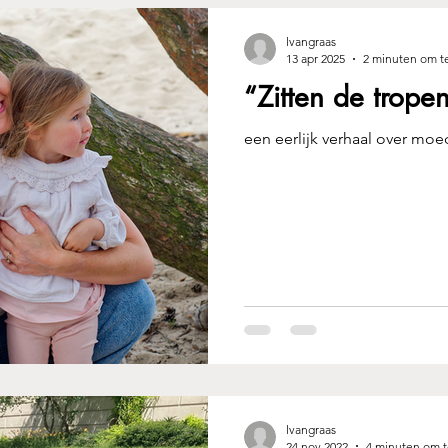
lvangraas
13 apr 2025
2 minuten om t
“Zitten de tropen
een eerlijk verhaal over mo
lvangraas
24 nov 2022
4 minuten om t