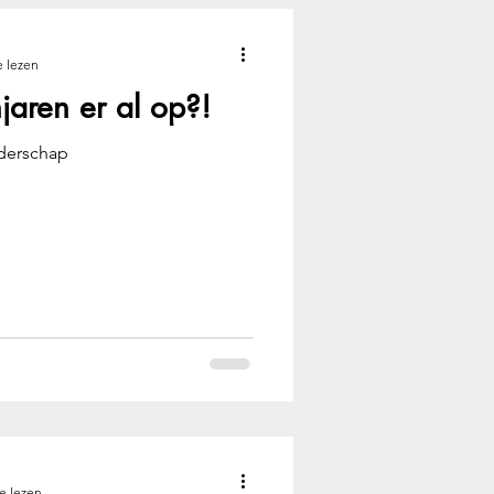
e lezen
jaren er al op?!
ederschap
e lezen