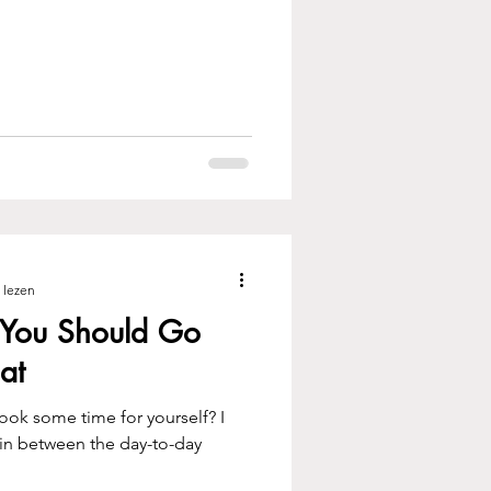
 lezen
You Should Go
at
ook some time for yourself? I
 in between the day-to-day