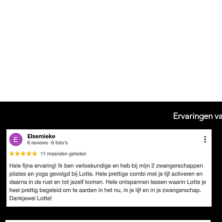
Ervaringen v