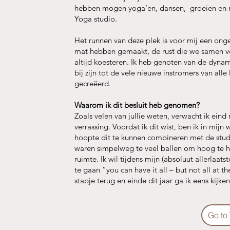
hebben mogen yoga’en, dansen, groeien en m
Yoga studio.
Het runnen van deze plek is voor mij een ong
mat hebben gemaakt, de rust die we samen vo
altijd koesteren. Ik heb genoten van de dynam
bij zijn tot de vele nieuwe instromers van al
gecreëerd.
Waarom ik dit besluit heb genomen?
Zoals velen van jullie weten, verwacht ik ein
verrassing. Voordat ik dit wist, ben ik in mij
hoopte dit te kunnen combineren met de stud
waren simpelweg te veel ballen om hoog te 
ruimte. Ik wil tijdens mijn (absoluut allerlaat
te gaan “you can have it all – but not all at 
stapje terug en einde dit jaar ga ik eens kijk
Go to