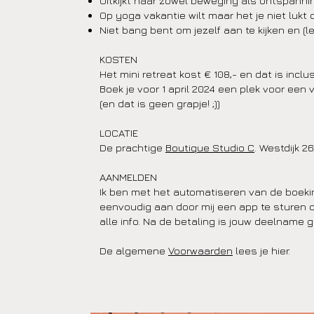
Uitkijkt naar zowel beweging als ontspanni
Op yoga vakantie wilt maar het je niet lukt
Niet bang bent om jezelf aan te kijken en (l
KOSTEN
Het mini retreat kost € 108,- en dat is incl
Boek je voor 1 april 2024 een plek voor een 
(en dat is geen grapje! ;))
LOCATIE
De prachtige
Boutique Studio C
. Westdijk 
AANMELDEN
Ik ben met het automatiseren van de boeking
eenvoudig aan door mij een app te sturen 
alle info. Na de betaling is jouw deelname
De algemene
Voorwaarden
lees je hier.